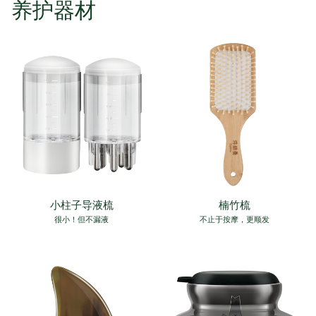
养护器材
小柱子导液梳
楠竹梳
很小！但不漏液
不止于按摩，更顺发