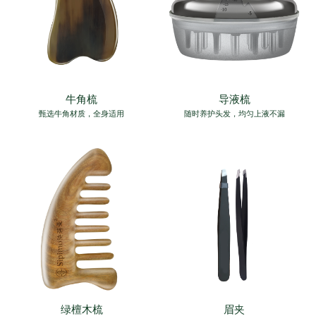
牛角梳
导液梳
甄选牛角材质，全身适用
随时养护头发，均匀上液不漏
绿檀木梳
眉夹