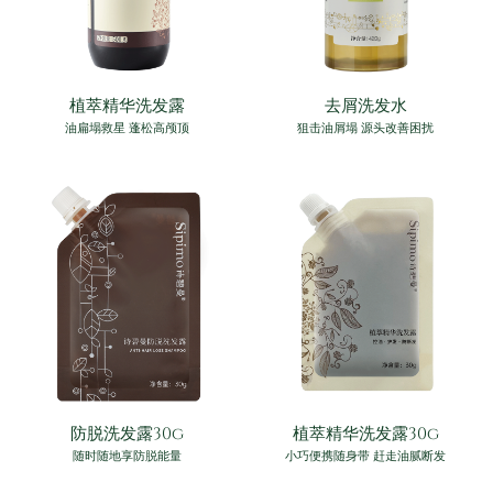
植萃精华洗发露
去屑洗发水
油扁塌救星 蓬松高颅顶
狙击油屑塌 源头改善困扰
防脱洗发露30g
植萃精华洗发露30g
随时随地享防脱能量
小巧便携随身带 赶走油腻断发