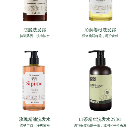
防脱洗发露
沁润姜根洗发露
持证防脱，洗出浓密
强韧脆弱稀疏，呵护发丝
玫瑰精油洗发水
山茶精华洗发水250g
强韧丰盈，净爽蓬松
调节头皮油脂平衡，滋润和平滑头发