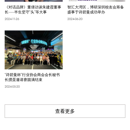
《对话品牌》董倩访谈朱建霞董事
智汇大湾区，博研深圳校友会筹备
长——半生坚守“头”等大事
盛事于诗碧曼成功举办
2024-11-26
2024-06-20
“诗碧曼杯”行业协会商会会长秘书
长掼蛋邀请赛圆满结束
2024-05-20
查看更多