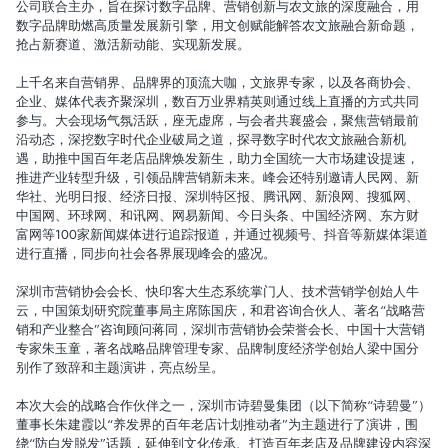
公司联合主办，旨在探讨数字品牌、营销创新与农文旅的深度融合，用
数字品牌助燃高质量发展新引擎，用文创赋能解答农文旅融合新命题，
抢占新赛道、激活新动能、实现新发展。
上千名来自营销界、品牌界的顶流大咖，文旅界专家，以及各商协会、
企业、媒体代表齐聚深圳，数百万业界精英则通过线上直播的方式共同
参与。大会现场气氛活跃，座无虚席，与会者共襄盛会，聚焦营销最前
沿动态，深挖数字时代企业破局之道，探寻数字时代农文旅融合新机
遇，助推中国百年老店品牌焕发新生，助力全国统一大市场建设提速，
推进产业转型升级，引领品牌营销新未来。峰会还特别邀请人民网、新
华社、光明日报、经济日报、深圳特区报、腾讯网、新浪网、搜狐网、
中国网、环球网、和讯网、网易新闻、今日头条、中国经济网、东方财
富网等100家新闻媒体进行追踪报道，并通过视频号、抖音等新媒体渠道
进行直播，同步向社会各界展现峰会的盛况。
深圳市营销协会会长、快印客大生态系统掌门人、技术营销学创始人
牛
云，中国策划研究院董事局主席陈国庆，
和君咨询合伙人、著名“战略营
销和产业整合”咨询顾问
蒋同，
深圳市营销协会荣誉会长、中国十大营销
专家
朱玉童，
著名战略品牌管理专家、品牌制度经济学创始人
梁中国分
别作了致辞和主题演讲，亮点纷呈。
本次大会的战略合作伙伴之一，深圳市诗碧曼集团（以下简称“诗碧曼”）
董事长朱建霞以
“养发界的百年老店计划推动者”
为主题进行了演讲，围
绕“防白发脱发”话题，延伸到文化传承、打造百年老店及品牌建设内容深